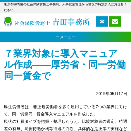
東京都練馬区の社会保険労務士事務所。人事就業管理から労災の特別加入はお任せく
ださい。
メニュー
７業界対象に導入マニュア
ル作成――厚労省・同一労働
同一賃金で
2019年05月17日
厚生労働省は、非正規労働者を多く雇用している7つの業界に向け
て、同一労働同一賃金導入マニュアルを作成した。
現状の社員タイプを把握・整理したうえ、比較対象者の選定、待遇
差の有無、均衡待遇か均等待遇の判断、具体的な是正策の実施など