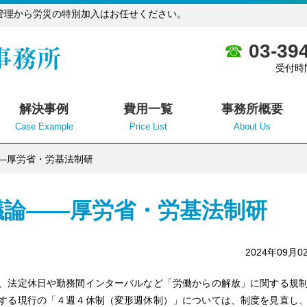
管理から労災の特別加入はお任せください。
03-39
受付時
解決事例
費用一覧
事務所概要
Case Example
Price List
About Us
―厚労省・労基法制研
議論――厚労省・労基法制研
2024年09月0
日、法定休日や勤務間インターバルなど「労働からの解放」に関する規
とする現行の「４週４休制（変形週休制）」については、制度を見直し