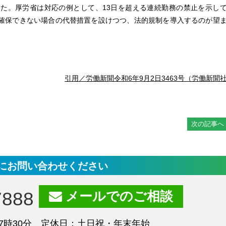
た。厚労省は対応の例として、13日を超える連続勤務の禁止を示し
確保できない場合の代替措置を設けつつ、法的規制を導入するのが望
引用／労働新聞令和6年9月2日3463号（労働新聞
次の記事へ
にお問い合わせください
7888
メールでのご相談
7時30分 定休日：土日祝・年末年始