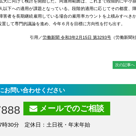
拡大に向けて検討を開始した。同適用範囲は、これまで段階的に中小
人以下への適用が課題となっている。段階的適用に応じてその都度、
障害者を長期継続雇用している場合の雇用率カウントを上積みすべき
設置して専門的議論を進め、今年６月を目標に方向性を打ち出す。
引用／
労働新聞 令和3年2月15日 第3293号
（労働新聞
次の記事へ
にお問い合わせください
7888
メールでのご相談
7時30分 定休日：土日祝・年末年始