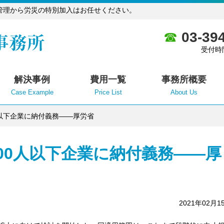
管理から労災の特別加入はお任せください。
03-39
受付時
解決事例
費用一覧
事務所概要
Case Example
Price List
About Us
人以下企業に納付義務――厚労省
00人以下企業に納付義務――厚
2021年02月1