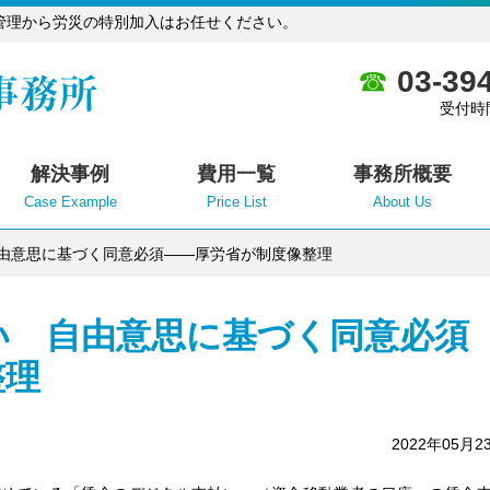
管理から労災の特別加入はお任せください。
03-39
受付時
解決事例
費用一覧
事務所概要
Case Example
Price List
About Us
由意思に基づく同意必須――厚労省が制度像整理
い 自由意思に基づく同意必須
整理
2022年05月2