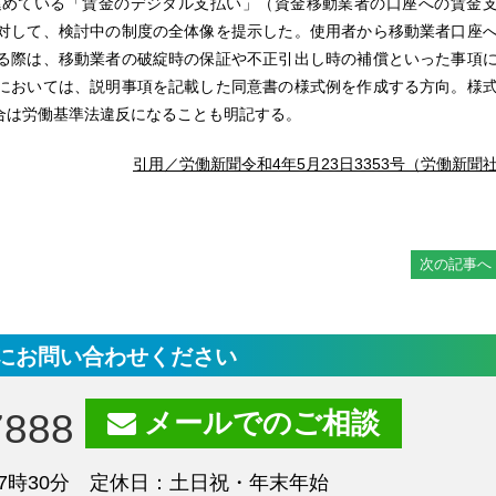
進めている「賃金のデジタル支払い」（資金移動業者の口座への賃金
対して、検討中の制度の全体像を提示した。使用者から移動業者口座
る際は、移動業者の破綻時の保証や不正引出し時の補償といった事項
においては、説明事項を記載した同意書の様式例を作成する方向。様
合は労働基準法違反になることも明記する。
引用／労働新聞令和4年5月23日3353号（労働新聞
次の記事へ
にお問い合わせください
7888
メールでのご相談
7時30分 定休日：土日祝・年末年始