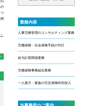
支払
への
につ
式例
業務内容
人事労務管理のコンサルティング業務
社）
労働保険・社会保険手続の代行
給与計算関係業務
労働保険事務組合業務
一人親方・家族の労災保険特別加入
当事務所のご案内