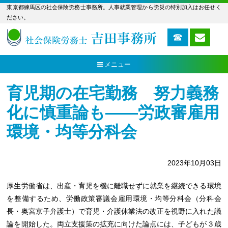
東京都練馬区の社会保険労務士事務所。人事就業管理から労災の特別加入はお任せく
ださい。
メニュー
育児期の在宅勤務 努力義務
化に慎重論も――労政審雇用
環境・均等分科会
2023年10月03日
厚生労働省は、出産・育児を機に離職せずに就業を継続できる環境
を整備するため、労働政策審議会雇用環境・均等分科会（分科会
長・奥宮京子弁護士）で育児・介護休業法の改正を視野に入れた議
論を開始した。両立支援策の拡充に向けた論点には、子どもが３歳