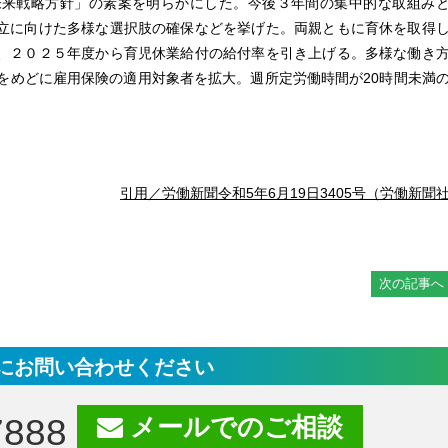
未来戦略方針」の素案を明らかにした。今後３年間の集中的な取組み
立に向けた多様な選択肢の確保などを挙げた。両親ともに育休を取得
、２０２５年度から育児休業給付の給付率を引き上げる。多様な働き
をめどに雇用保険の適用対象者を拡大。週所定労働時間が20時間未満
引用／労働新聞令和5年6月19日3405号（労働新聞
次の記事へ
にお問い合わせください
7888
メールでのご相談