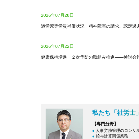
2026年07月28日
過労死等労災補償状況 精神障害の請求、認定過
2026年07月22日
健康保持増進 ２次予防の取組み推進――検討会
私たち「社労士
【専門分野】
人事労務管理のコンサ
給与計算関係業務